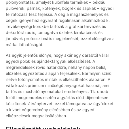
pólónyomtatás, amelyet különféle termékek – például
pulóverek, párnák, kötények, bögrék és sapkák – egyedi
feliratozása tesz teljessé. A cég a magánszemélyek és
cégek igényeihez egyaránt rugalmasan alkalmazkodik.
Tevékenységi körükbe tartozik a grafikai tervezés és
dekorfóliázás is, támogatva üzletek kirakatainak és
járművek professzionális megjelenését, ezzel elősegítve a
márka láthatóságát.
Az egyik jelentős előnye, hogy akár egy darabtól vállal
egyedi pólók és ajándéktárgyak elkészítését. A
megrendelések rövid határidőre, néhány napon belül,
előzetes egyeztetés alapján teljesülnek. Bármilyen színű,
illetve fotónyomatos minták is elkészíthetők alapáron. A
vállalkozás prémium minőségű anyagokat használ, ami
tartós és mosható nyomatokat eredményez. Tíz darab
fölötti megrendelés esetén a gyártás előtt díjmentesen
készítenek látványtervet, ezzel támogatva az ügyfeleket
a kívánt végeredmény elérésében és az egyedi
elképzelések megvalósításában.