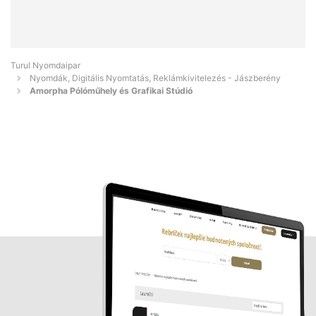
Turul Nyomdaipar
Nyomdák, Digitális Nyomtatás, Reklámkivitelezés - Jászberény
Amorpha Pólóműhely és Grafikai Stúdió