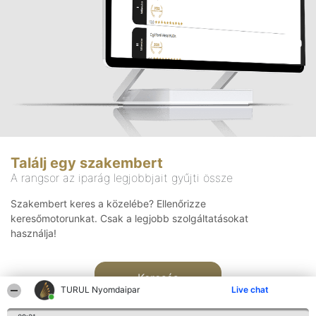
Találj egy szakembert
A rangsor az iparág legjobbjait gyűjti össze
Szakembert keres a közelébe? Ellenőrizze
keresőmotorunkat. Csak a legjobb szolgáltatásokat
használja!
Keresés
TURUL Nyomdaipar
Live chat