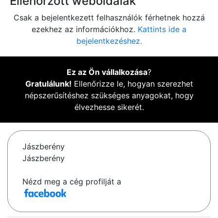
Ellenőrzött weboldalak
Csak a bejelentkezett felhasználók férhetnek hozzá
ezekhez az információkhoz.
Kattints ide a
bejelentkezéshez.
Ez az Ön vállalkozása
?
Gratulálunk!
Ellenőrizze le, hogyan szerezhet
népszerűsítéshez szükséges anyagokat, hogy
élvezhesse sikerét.
Jászberény
Jászberény
Nézd meg a cég profilját a