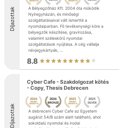
A Bélyegzőház Kft. 2004 óta működik
Díjazottak
Nyíregyházán, és minőségi
szolgáltatásaival vált ismertté a
nyomdaiparban. Fő tevékenységi köre a
bélyegzők készítése, gravírozása,
valamint széleskörű nyomdai
szolgáltatások nyújtása. A cég vállalja
névjegykártyák, ...
8.8
Cyber Cafe - Szakdolgozat kötés
- Copy, Thesis Debrecen
Díjazottak
A debreceni Cyber Cafe az Egyetem
sugárút 54/B szám alatt található, ahol
sokoldalú nyomdai és irodai