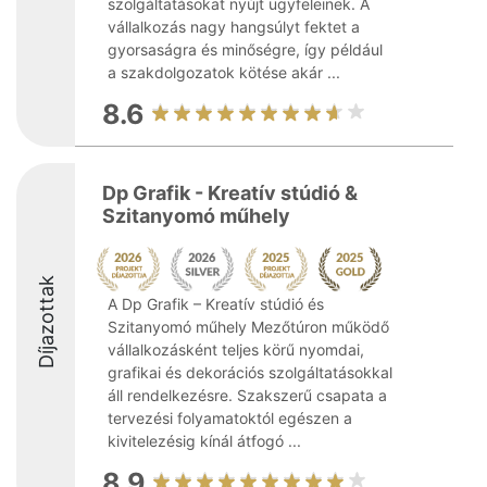
szolgáltatásokat nyújt ügyfeleinek. A
vállalkozás nagy hangsúlyt fektet a
gyorsaságra és minőségre, így például
a szakdolgozatok kötése akár ...
8.6
Dp Grafik - Kreatív stúdió &
Szitanyomó műhely
Díjazottak
A Dp Grafik – Kreatív stúdió és
Szitanyomó műhely Mezőtúron működő
vállalkozásként teljes körű nyomdai,
grafikai és dekorációs szolgáltatásokkal
áll rendelkezésre. Szakszerű csapata a
tervezési folyamatoktól egészen a
kivitelezésig kínál átfogó ...
8.9