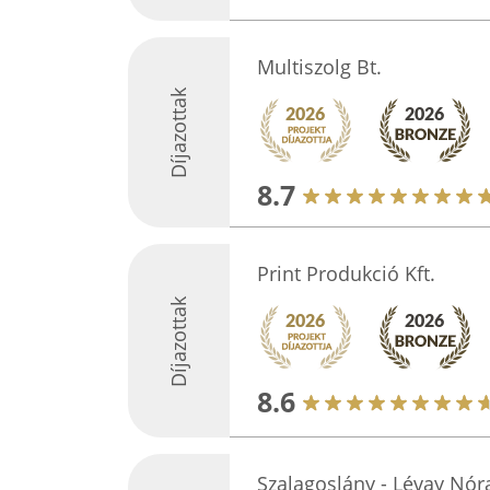
Multiszolg Bt.
Díjazottak
8.7
Print Produkció Kft.
Díjazottak
8.6
Szalagoslány - Lévay Nór