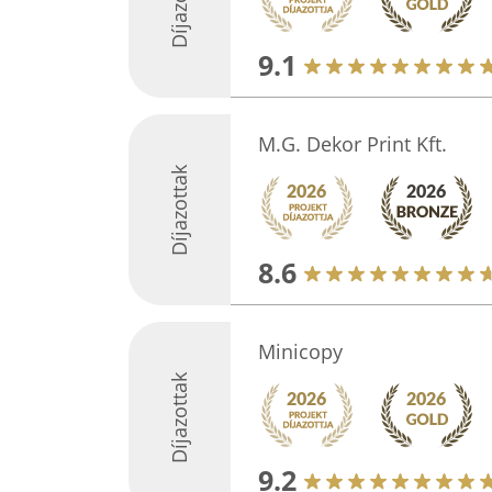
Díjazottak
9.1
M.G. Dekor Print Kft.
Díjazottak
8.6
Minicopy
Díjazottak
9.2