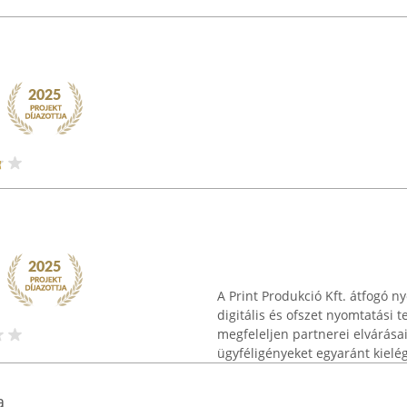
A Print Produkció Kft. átfogó 
digitális és ofszet nyomtatási 
megfeleljen partnerei elvárása
ügyféligényeket egyaránt kielégít
a