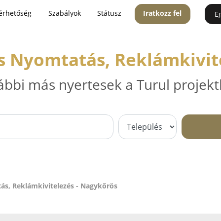
érhetőség
Szabályok
Státusz
Iratkozz fel
E
s Nyomtatás, Reklámkivit
ábbi más nyertesek a Turul projekt
ás, Reklámkivitelezés - Nagykőrös