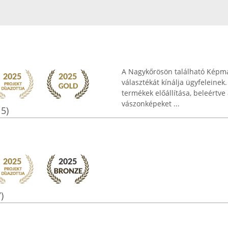
A Nagykőrösön található Képmán
választékát kínálja ügyfeleinek
termékek előállítása, beleértv
vászonképeket ...
15)
)