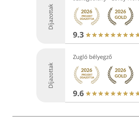
Díjazottak
9.3
Zugló bélyegző
Díjazottak
9.6