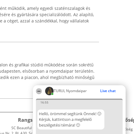
ként működik, amely egyedi szaténszalagok és
ésére és gyártására specializálódott. Az alapító,
 a céget, azzal a szándékkal, hogy vállalatok
alon és grafikai stúdió működése során sokrétű
 Budapesten, elsősorban a nyomdaipar területén.
kedik ezen a piacon, ahol megbízható minőségű
TURUL Nyomdaipar
Live chat
16:55
Helló, örömmel segítünk Önnek! 🙂
Rangsorszervező
Kérjük, kattintson a megfelelő
Népszavazás
Elérhetősé
beszélgetési témára! 🙂
SC Beautiful Company S.R.L.
Nyertesek
Elérhetőség
 Nr. 2, Bl. A30, Sc. A, Et. 4, Ap. 13
Az összes