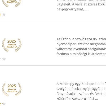
ügyfeleit. A vállalat széles kör
névjegykártyákat, ...
Az Érden, a Szövő utca 86. szám
nyomdaipari szektor meghatároz
változatos nyomdai szolgáltatá
fordítva a minőségi kivitelezésre
A Minicopy egy Budapesten műk
szolgáltatásokat nyújt ügyfele
fénymásolást, színes és fekete
különféle sokszorosítási ...