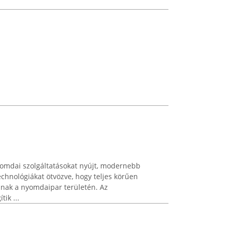
nyomdai szolgáltatásokat nyújt, modernebb
technológiákat ötvözve, hogy teljes körűen
inak a nyomdaipar területén. Az
ik ...