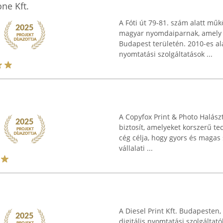
ne Kft.
A Fóti út 79-81. szám alatt műk
magyar nyomdaiparnak, amely t
Budapest területén. 2010-es alap
nyomtatási szolgáltatások ...
A Copyfox Print & Photo Halász
biztosít, amelyeket korszerű te
cég célja, hogy gyors és magas
vállalati ...
A Diesel Print Kft. Budapesten
digitális nyomtatási szolgálta