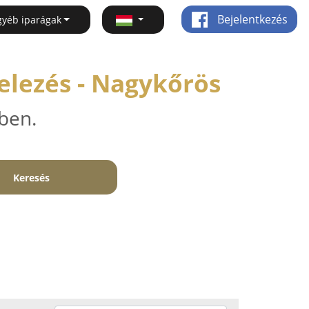
Bejelentkezés
gyéb iparágak
elezés - Nagykőrös
ben.
Keresés