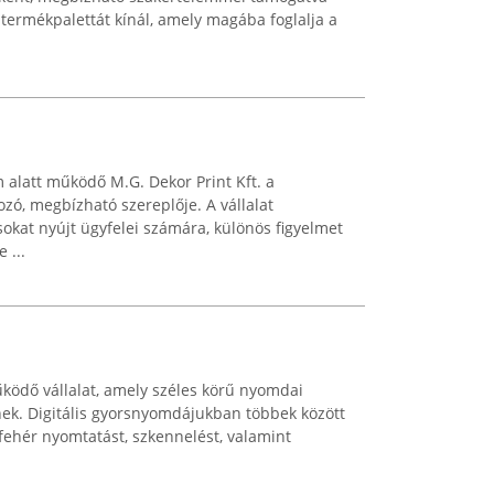
ű termékpalettát kínál, amely magába foglalja a
 alatt működő M.G. Dekor Print Kft. a
ó, megbízható szereplője. A vállalat
sokat nyújt ügyfelei számára, különös figyelmet
 ...
ödő vállalat, amely széles körű nyomdai
inek. Digitális gyorsnyomdájukban többek között
-fehér nyomtatást, szkennelést, valamint