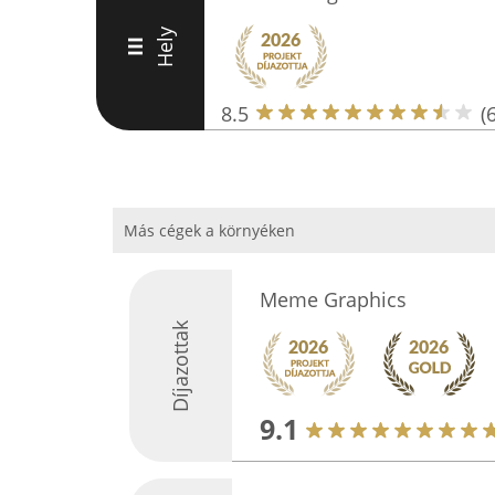
Hely
III
8.5
(6
Más cégek a környéken
Meme Graphics
Díjazottak
9.1