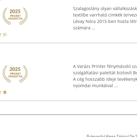
Szalagoslány olyan vállalkozás
textilbe varrható címkék tervez
Lévay Nóra 2015-ben hozta létre
számára ...
A Varázs Printer fénymásoló sz
szolgáltatási palettát biztosít
A cég hosszabb ideje tevékeny
nyomdai munkáival ...
Bulevardul Aleea Timișul De Sus