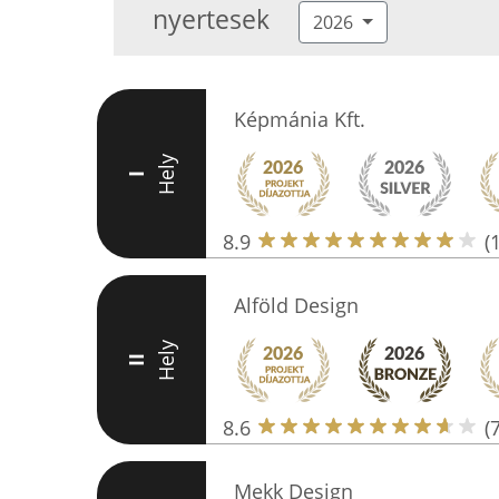
nyertesek
2026
Képmánia Kft.
Hely
I
8.9
(
Alföld Design
Hely
II
8.6
(7
Mekk Design