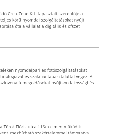
ödő Crea-Zone Kft. tapasztalt szereplője a
eljes körű nyomdai szolgáltatásokat nyújt
ítása óta a vállalat a digitális és ofszet
teleken nyomdaipari és fotószolgáltatásokat
chnológiával és szakmai tapasztalattal végez. A
 színvonalú megoldásokat nyújtson lakossági és
, a Török Flóris utca 116/b címen működik
tóként, megbízható szakértelemmel támogatva