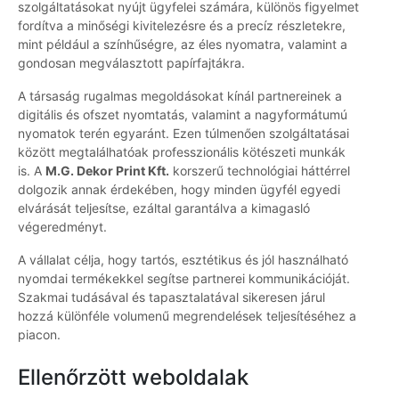
szolgáltatásokat nyújt ügyfelei számára, különös figyelmet
fordítva a minőségi kivitelezésre és a precíz részletekre,
mint például a színhűségre, az éles nyomatra, valamint a
gondosan megválasztott papírfajtákra.
A társaság rugalmas megoldásokat kínál partnereinek a
digitális és ofszet nyomtatás, valamint a nagyformátumú
nyomatok terén egyaránt. Ezen túlmenően szolgáltatásai
között megtalálhatóak professzionális kötészeti munkák
is. A
M.G. Dekor Print Kft.
korszerű technológiai háttérrel
dolgozik annak érdekében, hogy minden ügyfél egyedi
elvárását teljesítse, ezáltal garantálva a kimagasló
végeredményt.
A vállalat célja, hogy tartós, esztétikus és jól használható
nyomdai termékekkel segítse partnerei kommunikációját.
Szakmai tudásával és tapasztalatával sikeresen járul
hozzá különféle volumenű megrendelések teljesítéséhez a
piacon.
Ellenőrzött weboldalak