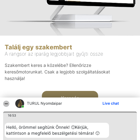
Találj egy szakembert
A rangsor az iparág legjobbjait gyűjti össze
Szakembert keres a közelébe? Ellenőrizze
keresőmotorunkat. Csak a legjobb szolgáltatásokat
használja!
Keresés
TURUL Nyomdaipar
Live chat
16:53
Helló, örömmel segítünk Önnek! 🙂Kérjük,
kattintson a megfelelő beszélgetési témára! 🙂