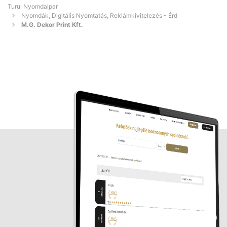
Turul Nyomdaipar
Nyomdák, Digitális Nyomtatás, Reklámkivitelezés - Érd
M.G. Dekor Print Kft.