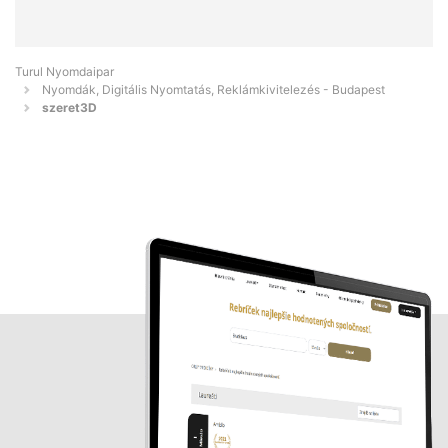
Turul Nyomdaipar
Nyomdák, Digitális Nyomtatás, Reklámkivitelezés - Budapest
szeret3D