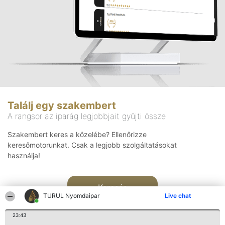
Találj egy szakembert
A rangsor az iparág legjobbjait gyűjti össze
Szakembert keres a közelébe? Ellenőrizze
keresőmotorunkat. Csak a legjobb szolgáltatásokat
használja!
Keresés
TURUL Nyomdaipar
Live chat
23:43