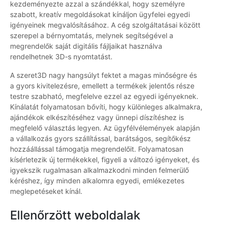
kezdeményezte azzal a szándékkal, hogy személyre
szabott, kreatív megoldásokat kínáljon ügyfelei egyedi
igényeinek megvalósításához. A cég szolgáltatásai között
szerepel a bérnyomtatás, melynek segítségével a
megrendelők saját digitális fájljaikat használva
rendelhetnek 3D-s nyomtatást.
A szeret3D nagy hangsúlyt fektet a magas minőségre és
a gyors kivitelezésre, emellett a termékek jelentős része
testre szabható, megfelelve ezzel az egyedi igényeknek.
Kínálatát folyamatosan bővíti, hogy különleges alkalmakra,
ajándékok elkészítéséhez vagy ünnepi díszítéshez is
megfelelő választás legyen. Az ügyfélvélemények alapján
a vállalkozás gyors szállítással, barátságos, segítőkész
hozzáállással támogatja megrendelőit. Folyamatosan
kísérletezik új termékekkel, figyeli a változó igényeket, és
igyekszik rugalmasan alkalmazkodni minden felmerülő
kéréshez, így minden alkalomra egyedi, emlékezetes
meglepetéseket kínál.
Ellenőrzött weboldalak