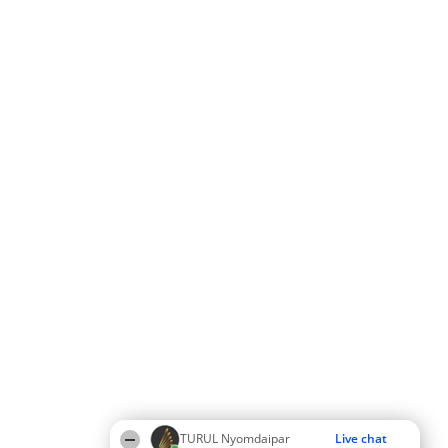
TURUL Nyomdaipar
Live chat