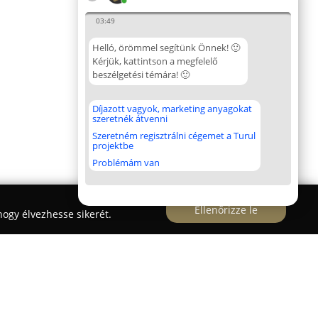
03:49
Helló, örömmel segítünk Önnek! 🙂
Kérjük, kattintson a megfelelő
beszélgetési témára! 🙂
Díjazott vagyok, marketing anyagokat
szeretnék átvenni
Szeretném regisztrálni cégemet a Turul
projektbe
Problémám van
Ellenőrizze le
ogy élvezhesse sikerét.