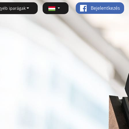
Bejelentkezés
gyéb iparágak