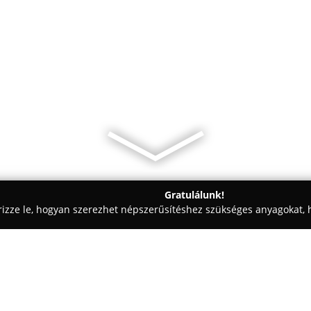
Gratulálunk!
rizze le, hogyan szerezhet népszerűsítéshez szükséges anyagokat, h
, Reklámkivitelezés - Bács-Kiskun
SzekiMeglepi