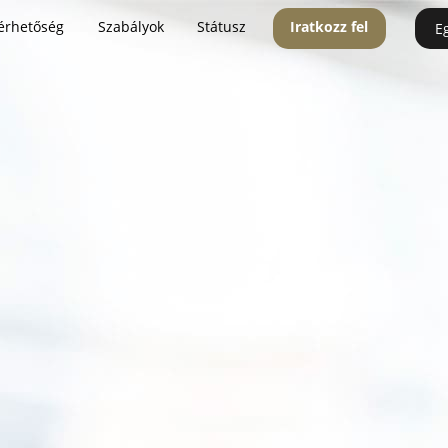
érhetőség
Szabályok
Státusz
Iratkozz fel
E