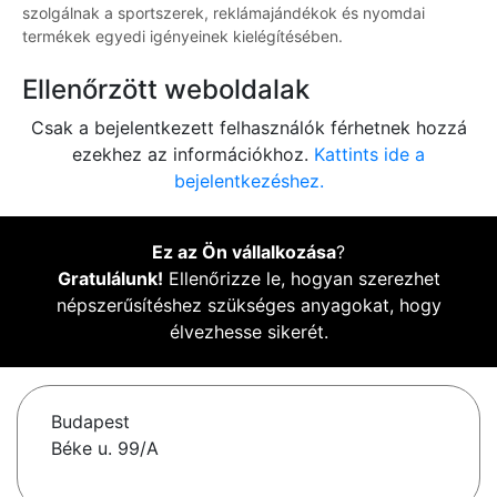
szolgálnak a sportszerek, reklámajándékok és nyomdai
termékek egyedi igényeinek kielégítésében.
Ellenőrzött weboldalak
Csak a bejelentkezett felhasználók férhetnek hozzá
ezekhez az információkhoz.
Kattints ide a
bejelentkezéshez.
Ez az Ön vállalkozása
?
Gratulálunk!
Ellenőrizze le, hogyan szerezhet
népszerűsítéshez szükséges anyagokat, hogy
élvezhesse sikerét.
Budapest
Béke u. 99/A