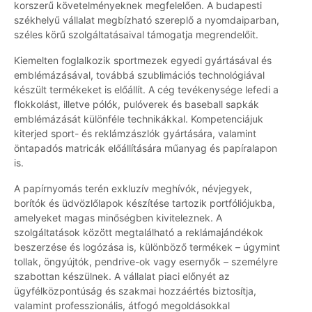
korszerű követelményeknek megfelelően. A budapesti
székhelyű vállalat megbízható szereplő a nyomdaiparban,
széles körű szolgáltatásaival támogatja megrendelőit.
Kiemelten foglalkozik sportmezek egyedi gyártásával és
emblémázásával, továbbá szublimációs technológiával
készült termékeket is előállít. A cég tevékenysége lefedi a
flokkolást, illetve pólók, pulóverek és baseball sapkák
emblémázását különféle technikákkal. Kompetenciájuk
kiterjed sport- és reklámzászlók gyártására, valamint
öntapadós matricák előállítására műanyag és papíralapon
is.
A papírnyomás terén exkluzív meghívók, névjegyek,
borítók és üdvözlőlapok készítése tartozik portfóliójukba,
amelyeket magas minőségben kiviteleznek. A
szolgáltatások között megtalálható a reklámajándékok
beszerzése és logózása is, különböző termékek – úgymint
tollak, öngyújtók, pendrive-ok vagy esernyők – személyre
szabottan készülnek. A vállalat piaci előnyét az
ügyfélközpontúság és szakmai hozzáértés biztosítja,
valamint professzionális, átfogó megoldásokkal