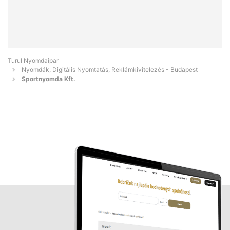
Turul Nyomdaipar
Nyomdák, Digitális Nyomtatás, Reklámkivitelezés - Budapest
Sportnyomda Kft.