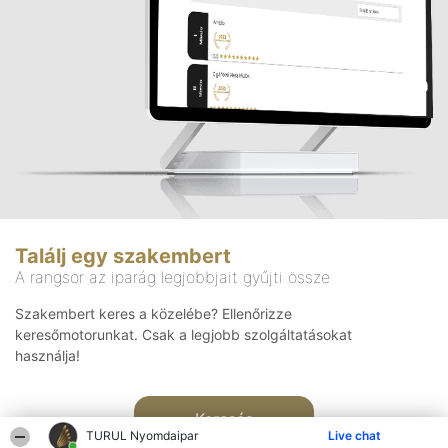
Találj egy szakembert
A rangsor az iparág legjobbjait gyűjti össze
Szakembert keres a közelébe? Ellenőrizze
keresőmotorunkat. Csak a legjobb szolgáltatásokat
használja!
Keresés
TURUL Nyomdaipar
Live chat