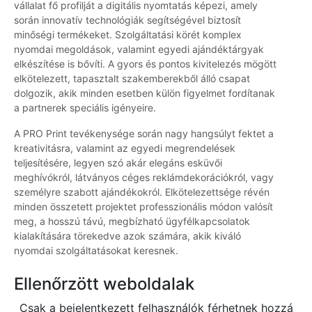
vállalat fő profilját a digitális nyomtatás képezi, amely
során innovatív technológiák segítségével biztosít
minőségi termékeket. Szolgáltatási körét komplex
nyomdai megoldások, valamint egyedi ajándéktárgyak
elkészítése is bővíti. A gyors és pontos kivitelezés mögött
elkötelezett, tapasztalt szakemberekből álló csapat
dolgozik, akik minden esetben külön figyelmet fordítanak
a partnerek speciális igényeire.
A PRO Print tevékenysége során nagy hangsúlyt fektet a
kreativitásra, valamint az egyedi megrendelések
teljesítésére, legyen szó akár elegáns esküvői
meghívókról, látványos céges reklámdekorációkról, vagy
személyre szabott ajándékokról. Elkötelezettsége révén
minden összetett projektet professzionális módon valósít
meg, a hosszú távú, megbízható ügyfélkapcsolatok
kialakítására törekedve azok számára, akik kiváló
nyomdai szolgáltatásokat keresnek.
Ellenőrzött weboldalak
Csak a bejelentkezett felhasználók férhetnek hozzá