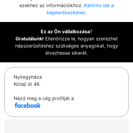
ezekhez az információkhoz.
Kattints ide a
bejelentkezéshez.
Ez az Ön vállalkozása
?
Gratulálunk!
Ellenőrizze le, hogyan szerezhet
népszerűsítéshez szükséges anyagokat, hogy
élvezhesse sikerét.
Nyíregyháza
Kótaji út 46.
Nézd meg a cég profilját a