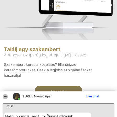
Találj egy szakembert
A rangsor az iparág legjobbjait gyűjti össze
Szakembert keres a közelébe? Ellenőrizze
keresőmotorunkat. Csak a legjobb szolgáltatásokat
használja!
Keresés
TURUL Nyomdaipar
Live chat
07:31
Helló, örömmel segítünk Önnek! 🙂Kérjük,