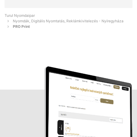
Turul Nyomdaipar
Nyomdák, Digitális Nyomtatás, Reklámkivitelezés - Nyíregyháza
PRO Print