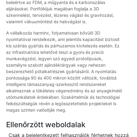
beleértve az FDM, a műgyanta és a karbonszálas
eljárásokat. Portfóliójuk magában foglalja a 3D
szkennelést, tervezést, lézeres vágást és gravírozást,
valamint vákuumöntést és habvágást is.
A vállalkozás harminc, folyamatosan bővülő 3D
nyomtatóval rendelkezik, ami jelentős kapacitást biztosít
kis szériás gyártás és párhuzamos kivitelezés esetén. Ez
az infrastruktúra lehetővé teszi a gyors és precíz
munkavégzést, legyen szó egyedi prototípusok,
személyre szabott ajándéktárgyak vagy nehezen
beszerezhető pótalkatrészek gyártásáról. A nyomtatás
pontossága 90 és 400 mikron között változik, továbbá
intelligens támaszanyag-szerkesztő rendszereket
alkalmaznak a tökéletes végeredmény és az anyagkímélő
utómunkálatok érdekében. Szakértelmük és technológiai
felkészültségük révén a legösszetettebb projekteket is
magas szinten valósítják meg.
Ellenőrzött weboldalak
Csak a bejelentkezett felhasználók férhetnek hozzá