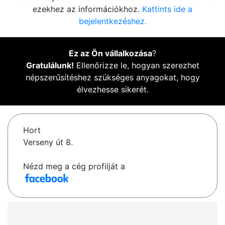
ezekhez az információkhoz.
Kattints ide a
bejelentkezéshez.
Ez az Ön vállalkozása
?
Gratulálunk!
Ellenőrizze le, hogyan szerezhet
népszerűsítéshez szükséges anyagokat, hogy
élvezhesse sikerét.
Hort
Verseny út 8.
Nézd meg a cég profilját a