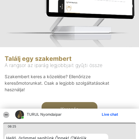
Találj egy szakembert
A rangsor az iparág legjobbjait gyűjti össze
Szakembert keres a közelébe? Ellenőrizze
keresőmotorunkat. Csak a legjobb szolgáltatásokat
használja!
Keresés
TURUL Nyomdaipar
Live chat
06:25
Helló, örömmel segítünk Önnek! 🙂Kérjük,