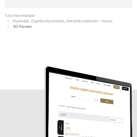
Turul Nyomdaipar
Nyomdák, Digitális Nyomtatás, Reklámkivitelezés - Heves
3D Parade