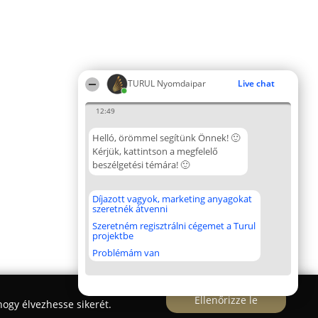
TURUL Nyomdaipar
Live chat
12:49
Helló, örömmel segítünk Önnek! 🙂
Kérjük, kattintson a megfelelő
beszélgetési témára! 🙂
Díjazott vagyok, marketing anyagokat
szeretnék átvenni
Szeretném regisztrálni cégemet a Turul
projektbe
Problémám van
Ellenőrizze le
ogy élvezhesse sikerét.