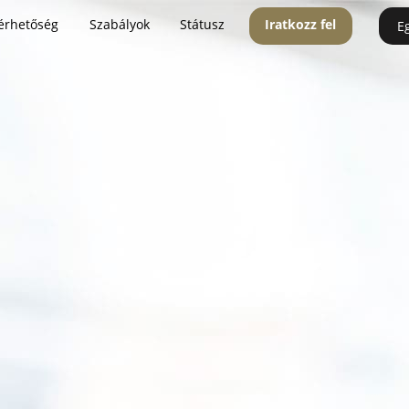
érhetőség
Szabályok
Státusz
Iratkozz fel
E