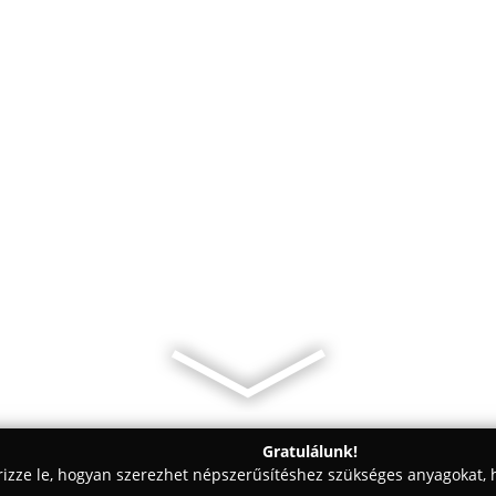
Gratulálunk!
rizze le, hogyan szerezhet népszerűsítéshez szükséges anyagokat, h