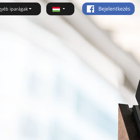
Bejelentkezés
gyéb iparágak