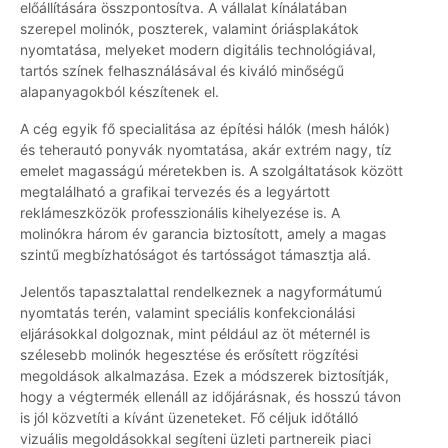
előállítására összpontosítva. A vállalat kínálatában
szerepel molinók, poszterek, valamint óriásplakátok
nyomtatása, melyeket modern digitális technológiával,
tartós színek felhasználásával és kiváló minőségű
alapanyagokból készítenek el.
A cég egyik fő specialitása az építési hálók (mesh hálók)
és teherautó ponyvák nyomtatása, akár extrém nagy, tíz
emelet magasságú méretekben is. A szolgáltatások között
megtalálható a grafikai tervezés és a legyártott
reklámeszközök professzionális kihelyezése is. A
molinókra három év garancia biztosított, amely a magas
szintű megbízhatóságot és tartósságot támasztja alá.
Jelentős tapasztalattal rendelkeznek a nagyformátumú
nyomtatás terén, valamint speciális konfekcionálási
eljárásokkal dolgoznak, mint például az öt méternél is
szélesebb molinók hegesztése és erősített rögzítési
megoldások alkalmazása. Ezek a módszerek biztosítják,
hogy a végtermék ellenáll az időjárásnak, és hosszú távon
is jól közvetíti a kívánt üzeneteket. Fő céljuk időtálló
vizuális megoldásokkal segíteni üzleti partnereik piaci