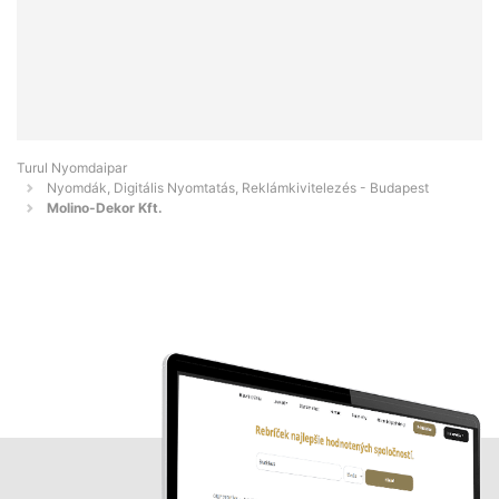
Turul Nyomdaipar
Nyomdák, Digitális Nyomtatás, Reklámkivitelezés - Budapest
Molino-Dekor Kft.