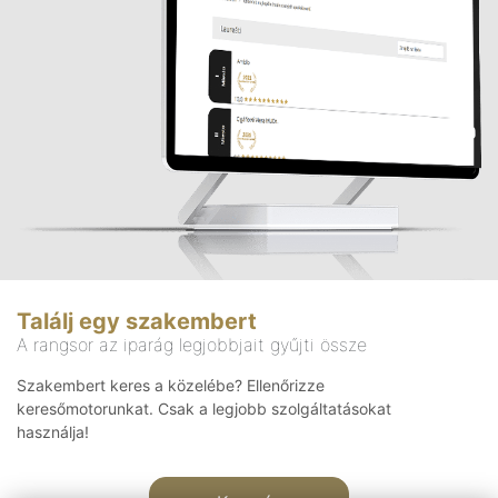
Találj egy szakembert
A rangsor az iparág legjobbjait gyűjti össze
Szakembert keres a közelébe? Ellenőrizze
keresőmotorunkat. Csak a legjobb szolgáltatásokat
használja!