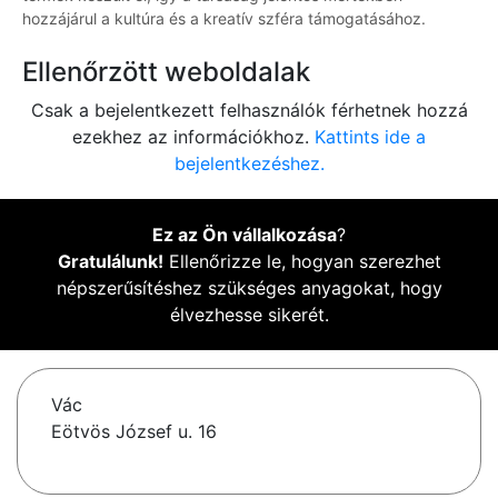
hozzájárul a kultúra és a kreatív szféra támogatásához.
Ellenőrzött weboldalak
Csak a bejelentkezett felhasználók férhetnek hozzá
ezekhez az információkhoz.
Kattints ide a
bejelentkezéshez.
Ez az Ön vállalkozása
?
Gratulálunk!
Ellenőrizze le, hogyan szerezhet
népszerűsítéshez szükséges anyagokat, hogy
élvezhesse sikerét.
Vác
Eötvös József u. 16