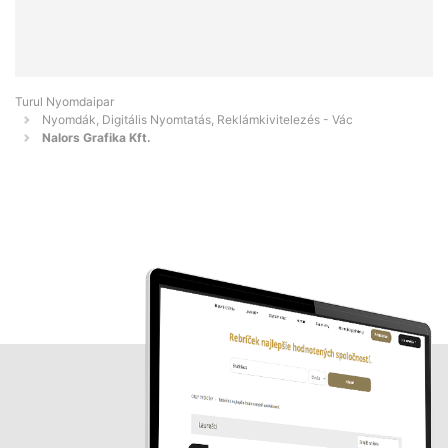
Turul Nyomdaipar
Nyomdák, Digitális Nyomtatás, Reklámkivitelezés - Vác
Nalors Grafika Kft.