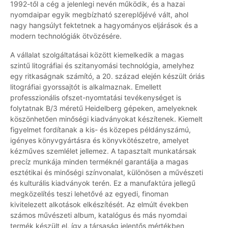
1992-től a cég a jelenlegi nevén működik, és a hazai
nyomdaipar egyik megbízható szereplőjévé vált, ahol
nagy hangsúlyt fektetnek a hagyományos eljárások és a
modern technológiák ötvözésére.
A vállalat szolgáltatásai között kiemelkedik a magas
szintű litográfiai és szitanyomási technológia, amelyhez
egy ritkaságnak számító, a 20. század elején készült óriás
litográfiai gyorssajtót is alkalmaznak. Emellett
professzionális ofszet-nyomtatási tevékenységet is
folytatnak B/3 méretű Heidelberg gépeken, amelyeknek
köszönhetően minőségi kiadványokat készítenek. Kiemelt
figyelmet fordítanak a kis- és közepes példányszámú,
igényes könyvgyártásra és könyvkötészetre, amelyet
kézműves szemlélet jellemez. A tapasztalt munkatársak
precíz munkája minden terméknél garantálja a magas
esztétikai és minőségi színvonalat, különösen a művészeti
és kulturális kiadványok terén. Ez a manufaktúra jellegű
megközelítés teszi lehetővé az egyedi, finoman
kivitelezett alkotások elkészítését. Az elmúlt években
számos művészeti album, katalógus és más nyomdai
termék készült el, így a társaság jelentős mértékben