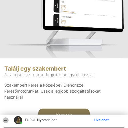
Találj egy szakembert
A rangsor az iparág legjobbjait gyűjti össze
Szakembert keres a közelébe? Ellenőrizze
keresőmotorunkat. Csak a legjobb szolgáltatásokat
használja!
Keresés
TURUL Nyomdaipar
Live chat