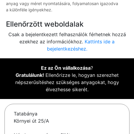
anyag vagy méret nyomtatására, folyamatosan igazodva
a különféle igényekhez.
Ellenőrzött weboldalak
Csak a bejelentkezett felhasználók férhetnek hozzá
ezekhez az információkhoz.
Kattints ide a
bejelentkezéshez.
Ez az Ön vállalkozása
?
Gratulálunk!
Ellenőrizze le, hogyan szerezhet
népszerűsítéshez szükséges anyagokat, hogy
élvezhesse sikerét.
Tatabánya
Környei út 25/A