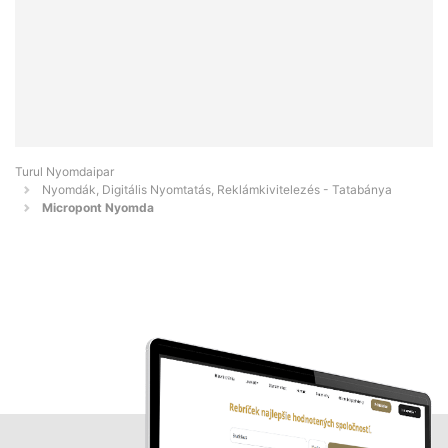
Turul Nyomdaipar
Nyomdák, Digitális Nyomtatás, Reklámkivitelezés - Tatabánya
Micropont Nyomda