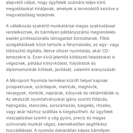
alapvető céljuk, hogy ügyfeleik számára teljes körű
megoldásokat kínáljanak, amelyek a tervezéstől kezdve a
megvalósításig terjednek.
A vállalkozás szakértő munkatársai magas szaktudással
rendelkeznek, és bármilyen példányszámú megrendelés
esetén professzionális támogatást biztosítanak. Főbb
szolgáltatásaik közé tartozik a fénymásolás, az egy- vagy
többszínű digitális, illetve ofszet nyomtatás, akár CD-
lemezekre is. Ezen kívül jelentős kötészeti feladatokat is
végeznek, például könyvkötést, folyóiratok és
diplomamunkák kötését, javítását, valamint aranyozását.
A Micropont Nyomda termékei között helyet kapnak
prospektusok, szórólapok, matricák, meghívók,
névjegyek, tömbök, naptárak, könyvek és reklámtáblák is.
Az elkészült nyomtatványokat igény szerint fóliázás,
hajtogatás, stancolás, sorszámozás, biegelés, ritzelés,
vagy akár házhoz szállítás is kiegészítheti. Az ügyfelek
visszajelzései szerint a cég gyors, precíz és magas
színvonalú munkát végez, kiemelkedően segítőkész
hozzáállással. A nyomda deklaráltan képes bármilyen