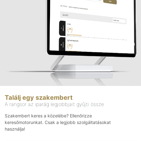
Találj egy szakembert
A rangsor az iparág legjobbjait gyűjti össze
Szakembert keres a közelébe? Ellenőrizze
keresőmotorunkat. Csak a legjobb szolgáltatásokat
használja!