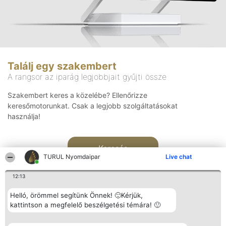
Találj egy szakembert
A rangsor az iparág legjobbjait gyűjti össze
Szakembert keres a közelébe? Ellenőrizze
keresőmotorunkat. Csak a legjobb szolgáltatásokat
használja!
Keresés
TURUL Nyomdaipar
Live chat
12:13
Helló, örömmel segítünk Önnek! 🙂Kérjük,
kattintson a megfelelő beszélgetési témára! 🙂
Rangsorszervező
Népszavazás
Elérhetőség