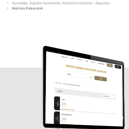
Nyomdák, Digitális Nyomtatás, Reklámkivitelezés - Raposka
Matrica Dekoráció