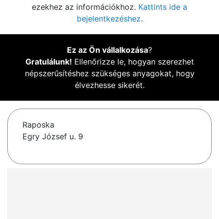
ezekhez az információkhoz.
Kattints ide a
bejelentkezéshez.
Ez az Ön vállalkozása
?
Gratulálunk!
Ellenőrizze le, hogyan szerezhet
népszerűsítéshez szükséges anyagokat, hogy
élvezhesse sikerét.
Raposka
Egry József u. 9