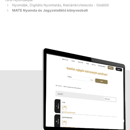
Nyomdák, Digitális Nyomtatás, Reklámkivitelezés - Gödöllő
MATE Nyomda és Jegyzetellátó könyvesbolt