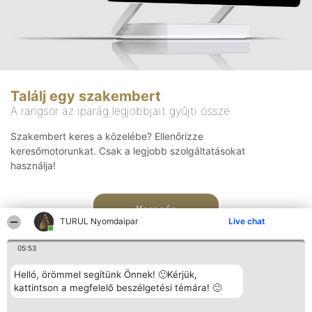
Találj egy szakembert
A rangsor az iparág legjobbjait gyűjti össze
Szakembert keres a közelébe? Ellenőrizze
keresőmotorunkat. Csak a legjobb szolgáltatásokat
használja!
Keresés
TURUL Nyomdaipar
Live chat
05:53
Helló, örömmel segítünk Önnek! 🙂Kérjük,
kattintson a megfelelő beszélgetési témára! 🙂
Rangsorszervező
Népszavazás
Elérhetőség