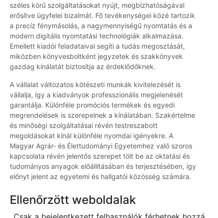
széles körű szolgáltatásokat nyújt, megbízhatóságával
erősítve ügyfelei bizalmát. Fő tevékenységei közé tartozik
a precíz fénymásolás, a nagymennyiségű nyomtatás és a
modern digitális nyomtatási technológiák alkalmazása.
Emellett kiadói feladataival segíti a tudás megosztását,
miközben könyvesboltként jegyzetek és szakkönyvek
gazdag kínálatát biztosítja az érdeklődőknek.
A vállalat változatos kötészeti munkák kivitelezését is
vállalja, így a kiadványok professzionális megjelenését
garantálja. Különféle promóciós termékek és egyedi
megrendelések is szerepelnek a kínálatában. Szakértelme
és minőségi szolgáltatásai révén testreszabott
megoldásokat kínál különféle nyomdai igényekre. A
Magyar Agrár- és Élettudományi Egyetemhez való szoros
kapcsolata révén jelentős szerepet tölt be az oktatási és
tudományos anyagok előállításában és terjesztésében, így
előnyt jelent az egyetemi és hallgatói közösség számára.
Ellenőrzött weboldalak
Csak a bejelentkezett felhasználók férhetnek hozzá