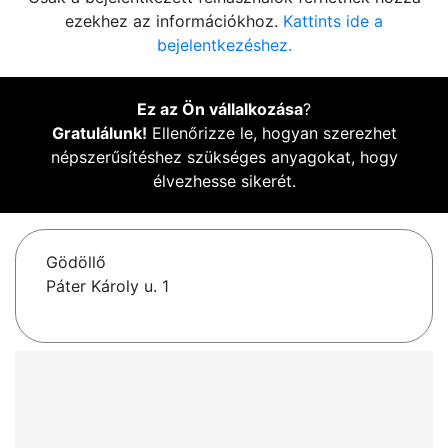
ezekhez az információkhoz.
Kattints ide a
bejelentkezéshez.
Ez az Ön vállalkozása
?
Gratulálunk!
Ellenőrizze le, hogyan szerezhet
népszerűsítéshez szükséges anyagokat, hogy
élvezhesse sikerét.
Gödöllő
Páter Károly u. 1