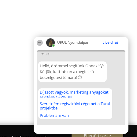
TURUL Nyomdaipar
Live chat
21:43
Helló, örömmel segítünk Önnek! 🙂
Kérjük, kattintson a megfelelő
beszélgetési témára! 🙂
Díjazott vagyok, marketing anyagokat
szeretnék átvenni
Szeretném regisztrálni cégemet a Turul
projektbe
Problémám van
Ellenőrizze le