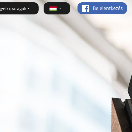
Bejelentkezés
gyéb iparágak