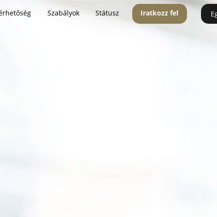
érhetőség
Szabályok
Státusz
Iratkozz fel
E