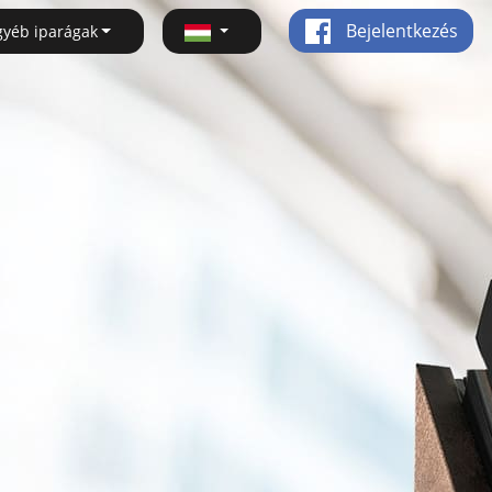
Bejelentkezés
gyéb iparágak