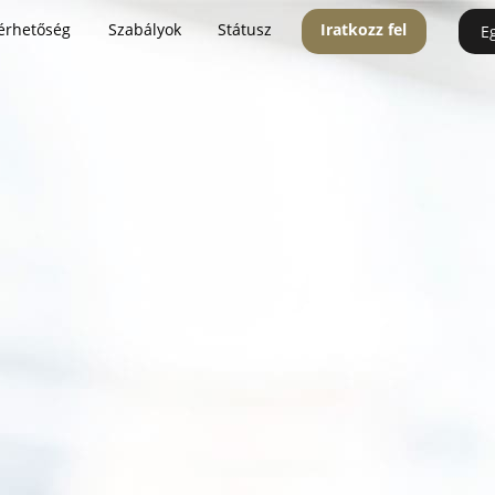
érhetőség
Szabályok
Státusz
Iratkozz fel
E