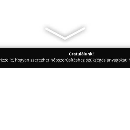
Gratulálunk!
rizze le, hogyan szerezhet népszerűsítéshez szükséges anyagokat, h
, Reklámkivitelezés - Pest
Kontaktprint Kft.
Egy cég:
A
Kontaktprint Kft.
hosszú évek
tapasztalatokra és mély szakma