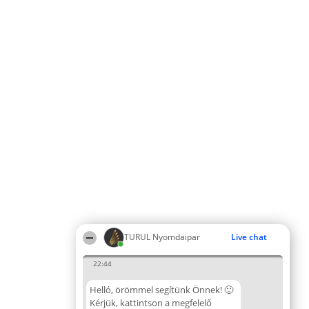
TURUL Nyomdaipar
Live chat
22:44
Helló, örömmel segítünk Önnek! 🙂
Kérjük, kattintson a megfelelő