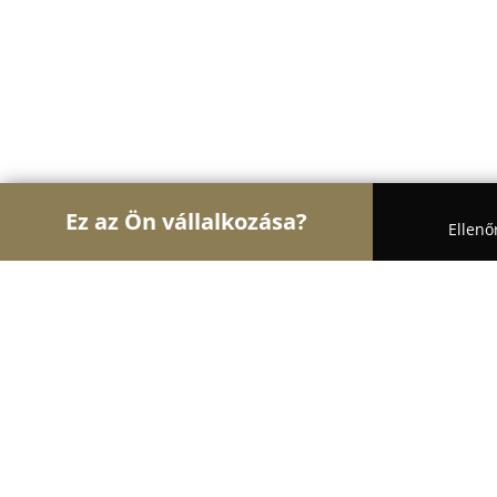
Ez az Ön vállalkozása?
Ellenő
Turul Nyomdaipar
Nyomdák, Digitális Nyomtatás
Kontaktprint Kft.