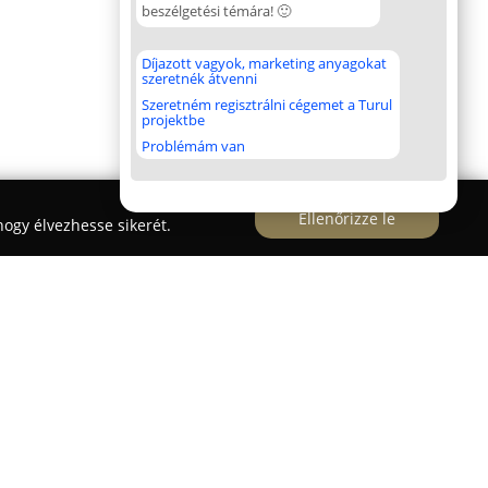
beszélgetési témára! 🙂
Díjazott vagyok, marketing anyagokat
szeretnék átvenni
Szeretném regisztrálni cégemet a Turul
projektbe
Problémám van
Ellenőrizze le
ogy élvezhesse sikerét.
, illetve generációk során felhalmozott
i elkötelezettségre alapozva alkot maradandó