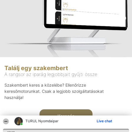
Találj egy szakembert
A rangsor az iparág legjobbjait gyűjti össze
Szakembert keres a közelébe? Ellenőrizze
keresőmotorunkat. Csak a legjobb szolgáltatásokat
használja!
Keresés
TURUL Nyomdaipar
Live chat