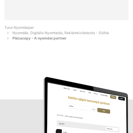
Turul Nyomdaipar
Nyomdák, Digitális Nyomtatás, Reklámkivitelezés - Siófok
Plázacopy - A nyomdai partner