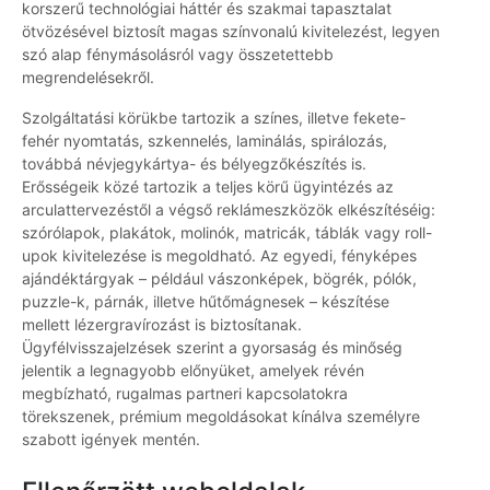
korszerű technológiai háttér és szakmai tapasztalat
ötvözésével biztosít magas színvonalú kivitelezést, legyen
szó alap fénymásolásról vagy összetettebb
megrendelésekről.
Szolgáltatási körükbe tartozik a színes, illetve fekete-
fehér nyomtatás, szkennelés, laminálás, spirálozás,
továbbá névjegykártya- és bélyegzőkészítés is.
Erősségeik közé tartozik a teljes körű ügyintézés az
arculattervezéstől a végső reklámeszközök elkészítéséig:
szórólapok, plakátok, molinók, matricák, táblák vagy roll-
upok kivitelezése is megoldható. Az egyedi, fényképes
ajándéktárgyak – például vászonképek, bögrék, pólók,
puzzle-k, párnák, illetve hűtőmágnesek – készítése
mellett lézergravírozást is biztosítanak.
Ügyfélvisszajelzések szerint a gyorsaság és minőség
jelentik a legnagyobb előnyüket, amelyek révén
megbízható, rugalmas partneri kapcsolatokra
törekszenek, prémium megoldásokat kínálva személyre
szabott igények mentén.