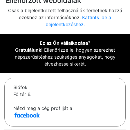
Ellenőrzött weboldalak
Csak a bejelentkezett felhasználók férhetnek hozzá
ezekhez az információkhoz.
Kattints ide a
bejelentkezéshez.
Ez az Ön vállalkozása
?
Gratulálunk!
Ellenőrizze le, hogyan szerezhet
népszerűsítéshez szükséges anyagokat, hogy
élvezhesse sikerét.
Siófok
Fő tér 6.
Nézd meg a cég profilját a