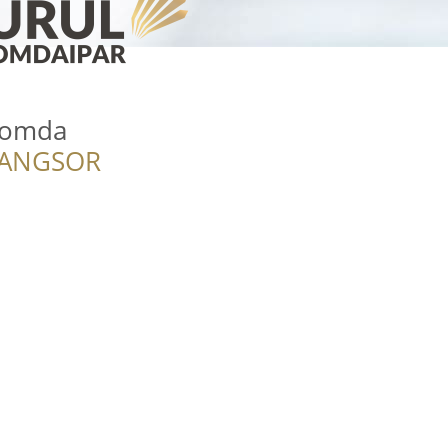
yomda
RANGSOR