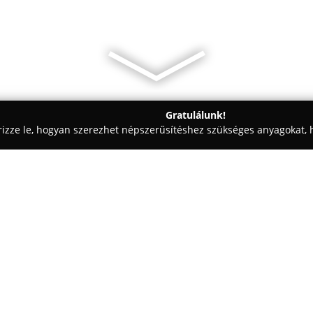
Gratulálunk!
rizze le, hogyan szerezhet népszerűsítéshez szükséges anyagokat, h
, Reklámkivitelezés - Székesfehérvár
Kék Elefánt Nyomda
Egy cég:
A Székesfehérváron tevékenyk
szolgáltatásokat nyújt a nyomd
kezdve egészen a kész nyomdai