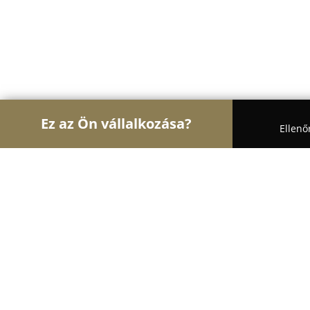
Ez az Ön vállalkozása?
Ellenő
Turul Nyomdaipar
Nyomdák, Digitális Nyomtatás
Kék Elefánt Nyomda