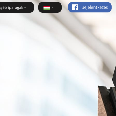
Bejelentkezés
gyéb iparágak