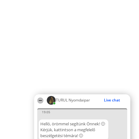
TURUL Nyomdaipar
Live chat
19:05
Helló, örömmel segítünk Önnek! 🙂
Kérjük, kattintson a megfelelő
beszélgetési témára! 🙂