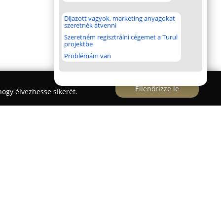
Díjazott vagyok, marketing anyagokat
szeretnék átvenni
Szeretném regisztrálni cégemet a Turul
projektbe
Problémám van
Ellenőrizze le
ogy élvezhesse sikerét.
edő
Kék Elefánt Nyomda
széles körű
aipar területén, a grafikai munkafolyamatoktól
 termékek előállításáig. Kínálatuk magában