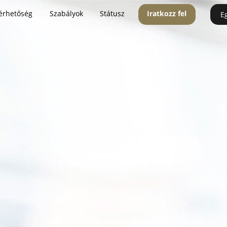
érhetőség
Szabályok
Státusz
Iratkozz fel
E