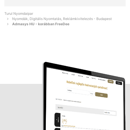
Turul Nyomdaipar
Nyomdák, Digitális Nyomtatás, Reklámkivitelezés - Budapest
Admasys HU - korábban FreeDee