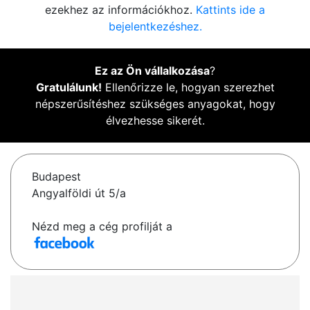
ezekhez az információkhoz.
Kattints ide a
bejelentkezéshez.
Ez az Ön vállalkozása
?
Gratulálunk!
Ellenőrizze le, hogyan szerezhet
népszerűsítéshez szükséges anyagokat, hogy
élvezhesse sikerét.
Budapest
Angyalföldi út 5/a
Nézd meg a cég profilját a