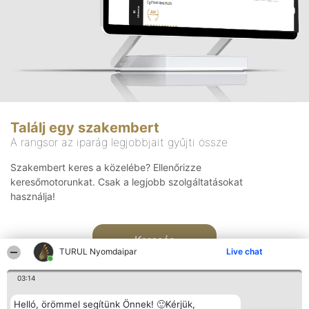
Találj egy szakembert
A rangsor az iparág legjobbjait gyűjti össze
Szakembert keres a közelébe? Ellenőrizze
keresőmotorunkat. Csak a legjobb szolgáltatásokat
használja!
Keresés
TURUL Nyomdaipar
Live chat
03:14
Helló, örömmel segítünk Önnek! 🙂Kérjük,