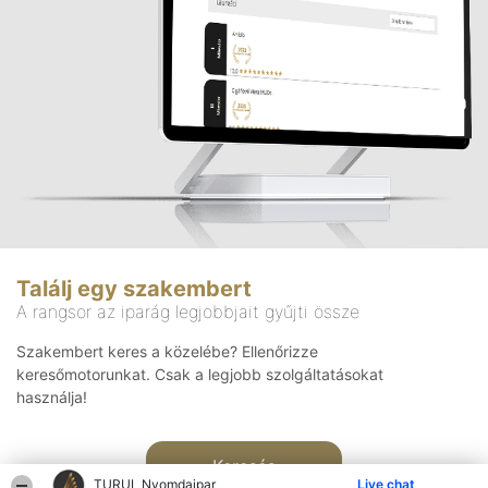
Találj egy szakembert
A rangsor az iparág legjobbjait gyűjti össze
Szakembert keres a közelébe? Ellenőrizze
keresőmotorunkat. Csak a legjobb szolgáltatásokat
használja!
Keresés
TURUL Nyomdaipar
Live chat