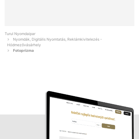
Turul Nyomdaipar
Nyomdák, Digitális Nyomtatás, Reklámkivitelezés -
Hódmezővásárhely
Fotoprizma