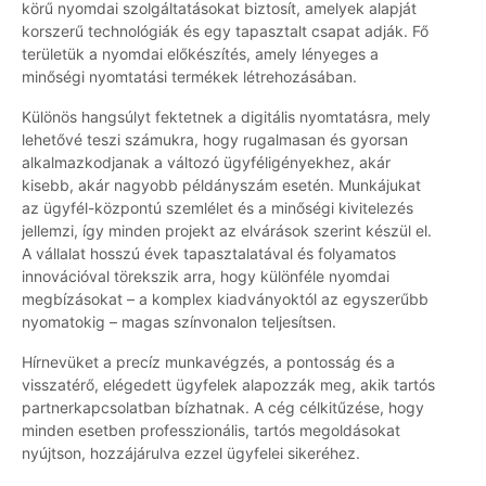
körű nyomdai szolgáltatásokat biztosít, amelyek alapját
korszerű technológiák és egy tapasztalt csapat adják. Fő
területük a nyomdai előkészítés, amely lényeges a
minőségi nyomtatási termékek létrehozásában.
Különös hangsúlyt fektetnek a digitális nyomtatásra, mely
lehetővé teszi számukra, hogy rugalmasan és gyorsan
alkalmazkodjanak a változó ügyféligényekhez, akár
kisebb, akár nagyobb példányszám esetén. Munkájukat
az ügyfél-központú szemlélet és a minőségi kivitelezés
jellemzi, így minden projekt az elvárások szerint készül el.
A vállalat hosszú évek tapasztalatával és folyamatos
innovációval törekszik arra, hogy különféle nyomdai
megbízásokat – a komplex kiadványoktól az egyszerűbb
nyomatokig – magas színvonalon teljesítsen.
Hírnevüket a precíz munkavégzés, a pontosság és a
visszatérő, elégedett ügyfelek alapozzák meg, akik tartós
partnerkapcsolatban bízhatnak. A cég célkitűzése, hogy
minden esetben professzionális, tartós megoldásokat
nyújtson, hozzájárulva ezzel ügyfelei sikeréhez.