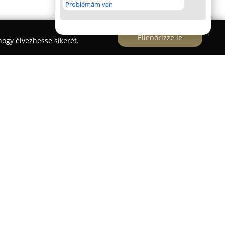
Problémám van
Ellenőrizze le
ogy élvezhesse sikerét.
 nyomdaipar jelentős szereplője, amely
 Szerelő utca 10. alatt található. A vállalat 2001-
atást biztosít a nyomdai előkészítés és
ységi köre kiterjed a grafikai tervezésre, digitális
állítására, valamint a klisék montírozására is.
ai megoldásai közé tartozik a 4000 dpi felbontású
m minőségű nyomatok készítését teszi lehetővé.