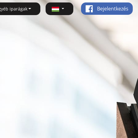
Bejelentkezés
gyéb iparágak