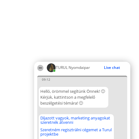
TURUL Nyomdaipar
Live chat
09:12
Helló, örömmel segítünk Önnek! 🙂
Kérjük, kattintson a megfelelő
beszélgetési témára! 🙂
Díjazott vagyok, marketing anyagokat
szeretnék átvenni
Szeretném regisztrálni cégemet a Turul
projektbe