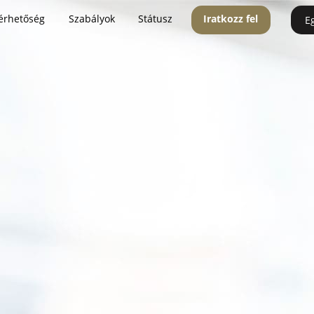
érhetőség
Szabályok
Státusz
Iratkozz fel
E