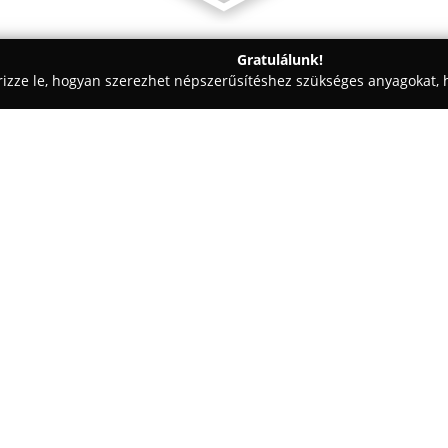
Gratulálunk!
rizze le, hogyan szerezhet népszerűsítéshez szükséges anyagokat, h
, Reklámkivitelezés - Pest
Flexo-Line 2001 Kft.
Egy cég:
A
Flexo-Line 2001 Kft.
a magyar
székhelye Szigetszentmiklóson, a
es alapítása óta átfogó szolgált
klisékészítés területén. Tevéken
és analóg fotopolimer klisék elő
A cég előnyt jelentő technológi
HD Flexo eljárás, amely prémiu