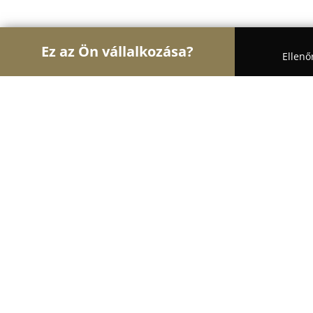
Ez az Ön vállalkozása?
Ellenő
Turul Nyomdaipar
Nyomdák, Digitális Nyomtatás
Flexo-Line 2001 Kft.
8.5
(10)
Szigetszentmiklós, Szerelő u. 10
Mutasd a telefonszámot