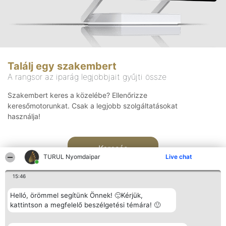
Találj egy szakembert
A rangsor az iparág legjobbjait gyűjti össze
Szakembert keres a közelébe? Ellenőrizze
keresőmotorunkat. Csak a legjobb szolgáltatásokat
használja!
Keresés
TURUL Nyomdaipar
Live chat
15:46
Helló, örömmel segítünk Önnek! 🙂Kérjük,
kattintson a megfelelő beszélgetési témára! 🙂
Rangsorszervező
Népszavazás
Elérhetőség