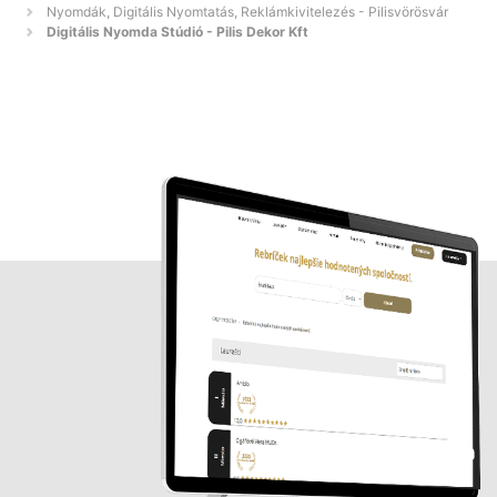
Nyomdák, Digitális Nyomtatás, Reklámkivitelezés - Pilisvörösvár
Digitális Nyomda Stúdió - Pilis Dekor Kft