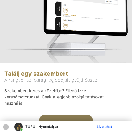
Találj egy szakembert
A rangsor az iparág legjobbjait gyűjti össze
Szakembert keres a közelébe? Ellenőrizze
keresőmotorunkat. Csak a legjobb szolgáltatásokat
használja!
Keresés
TURUL Nyomdaipar
Live chat