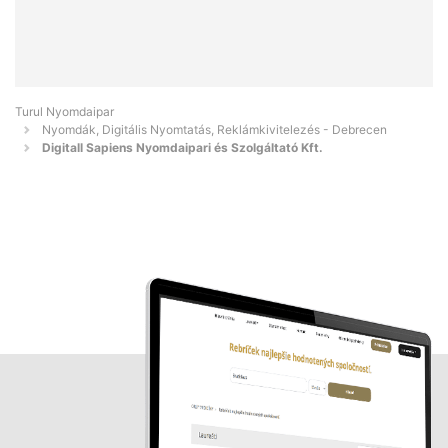
Turul Nyomdaipar
Nyomdák, Digitális Nyomtatás, Reklámkivitelezés - Debrecen
Digitall Sapiens Nyomdaipari és Szolgáltató Kft.