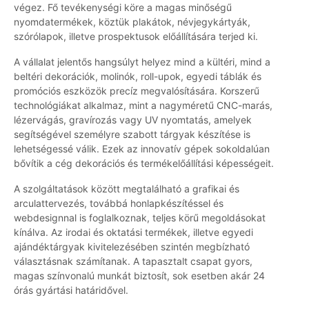
végez. Fő tevékenységi köre a magas minőségű
nyomdatermékek, köztük plakátok, névjegykártyák,
szórólapok, illetve prospektusok előállítására terjed ki.
A vállalat jelentős hangsúlyt helyez mind a kültéri, mind a
beltéri dekorációk, molinók, roll-upok, egyedi táblák és
promóciós eszközök precíz megvalósítására. Korszerű
technológiákat alkalmaz, mint a nagyméretű CNC-marás,
lézervágás, gravírozás vagy UV nyomtatás, amelyek
segítségével személyre szabott tárgyak készítése is
lehetségessé válik. Ezek az innovatív gépek sokoldalúan
bővítik a cég dekorációs és termékelőállítási képességeit.
A szolgáltatások között megtalálható a grafikai és
arculattervezés, továbbá honlapkészítéssel és
webdesignnal is foglalkoznak, teljes körű megoldásokat
kínálva. Az irodai és oktatási termékek, illetve egyedi
ajándéktárgyak kivitelezésében szintén megbízható
választásnak számítanak. A tapasztalt csapat gyors,
magas színvonalú munkát biztosít, sok esetben akár 24
órás gyártási határidővel.