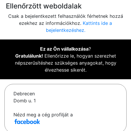
Ellenőrzött weboldalak
Csak a bejelentkezett felhasználók férhetnek hozzá
ezekhez az információkhoz.
Kattints ide a
bejelentkezéshez.
Ez az Ön vállalkozása
?
Gratulálunk!
Ellenőrizze le, hogyan szerezhet
népszerűsítéshez szükséges anyagokat, hogy
élvezhesse sikerét.
Debrecen
Domb u. 1
Nézd meg a cég profilját a