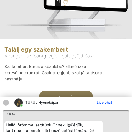
Találj egy szakembert
A rangsor az iparág legjobbjait gyűjti össze
Szakembert keres a közelébe? Ellenőrizze
keresőmotorunkat. Csak a legjobb szolgáltatásokat
használja!
Keresés
TURUL Nyomdaipar
Live chat
09:44
Helló, örömmel segítünk Önnek! 🙂Kérjük,
kattintson a megfelelő beszélgetési témára! 🙂