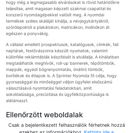
hogy még a legmagasabb elvárásokat is rövid határidőkre
teljesítse, amit magasan képzett szakmai csapattal és
korszerű nyomdagépekkel valósít meg. A nyomdai
termékek széles skáláját kínálja, a névjegykártyáktól,
szórólapoktól a plakátokon, matricákon, molinókon át
egészen a ponyvákig.
A vállalat emellett prospektusok, katalógusok, címkék, fali
naptárak, festővászonra készült nyomatok, valamint
különféle reklámtáblák készítését is elvállalja. A kínálatban
megtalálhatók meghívók, roll-up bannerek, tépőtömbök,
mappák, egyedi bögrenyomtatás, önátíró tömbök,
borítékok és étlapok is. A Sprinter Nyomda fő célja, hogy
gyorsasággal és minőséggel váljon ügyfelei elsőszámú
választásává nyomtatási feladatokban, amit
sokoldalúsága, precizitása és ügyfélközpontúsága is
alátámaszt.
Ellenőrzött weboldalak
Csak a bejelentkezett felhasználók férhetnek hozzá
ezekhez az információkhoz.
Kattints ide a