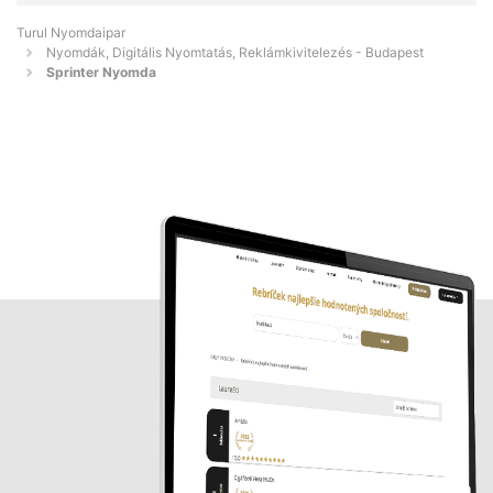
Turul Nyomdaipar
Nyomdák, Digitális Nyomtatás, Reklámkivitelezés - Budapest
Sprinter Nyomda