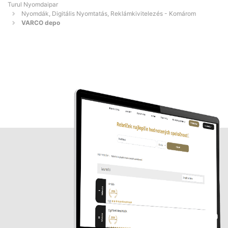
Turul Nyomdaipar
Nyomdák, Digitális Nyomtatás, Reklámkivitelezés - Komárom
VARCO depo