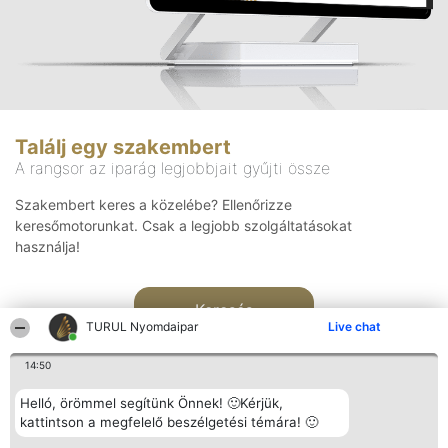
Találj egy szakembert
A rangsor az iparág legjobbjait gyűjti össze
Szakembert keres a közelébe? Ellenőrizze
keresőmotorunkat. Csak a legjobb szolgáltatásokat
használja!
Keresés
TURUL Nyomdaipar
Live chat
14:50
Helló, örömmel segítünk Önnek! 🙂Kérjük,
kattintson a megfelelő beszélgetési témára! 🙂