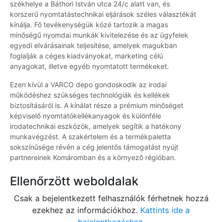
székhelye a Báthori István utca 24/c alatt van, és
korszerű nyomtatástechnikai eljárások széles választékát
kínálja. Fő tevékenységük közé tartozik a magas
minőségű nyomdai munkák kivitelezése és az ügyfelek
egyedi elvárásainak teljesítése, amelyek magukban
foglalják a céges kiadványokat, marketing célú
anyagokat, illetve egyéb nyomtatott termékeket.
Ezen kívül a VARCO depo gondoskodik az irodai
működéshez szükséges technológiák és kellékek
biztosításáról is. A kínálat része a prémium minőséget
képviselő nyomtatókellékanyagok és különféle
irodatechnikai eszközök, amelyek segítik a hatékony
munkavégzést. A szakértelem és a termékpaletta
sokszínűsége révén a cég jelentős támogatást nyújt
partnereinek Komáromban és a környező régióban.
Ellenőrzött weboldalak
Csak a bejelentkezett felhasználók férhetnek hozzá
ezekhez az információkhoz.
Kattints ide a