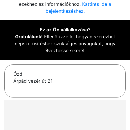
ezekhez az információkhoz.
Kattints ide a
bejelentkezéshez.
Ez az Ön vállalkozása
?
Gratulálunk!
Ellenőrizze le, hogyan szerezhet
népszerűsítéshez szükséges anyagokat, hogy
élvezhesse sikerét.
Ózd
Árpád vezér út 21