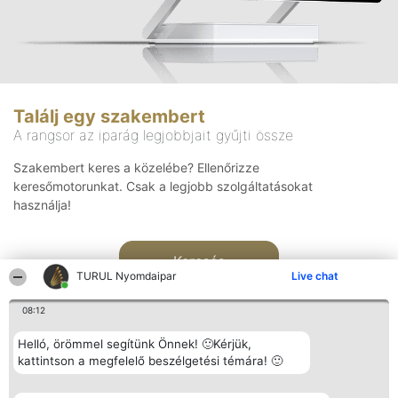
Találj egy szakembert
A rangsor az iparág legjobbjait gyűjti össze
Szakembert keres a közelébe? Ellenőrizze
keresőmotorunkat. Csak a legjobb szolgáltatásokat
használja!
Keresés
TURUL Nyomdaipar
Live chat
08:12
Helló, örömmel segítünk Önnek! 🙂Kérjük,
kattintson a megfelelő beszélgetési témára! 🙂
Rangsorszervező
Népszavazás
Elérhetőség