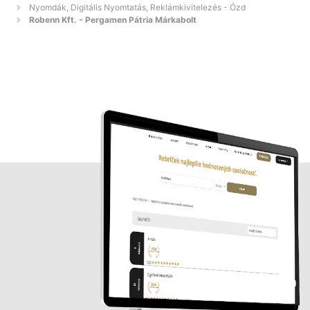
Nyomdák, Digitális Nyomtatás, Reklámkivitelezés - Ózd
Robenn Kft. - Pergamen Pátria Márkabolt