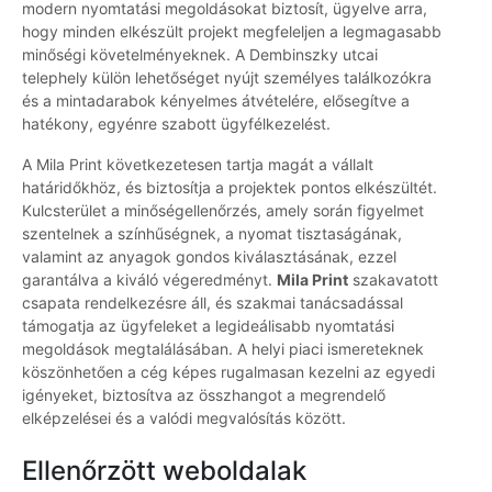
modern nyomtatási megoldásokat biztosít, ügyelve arra,
hogy minden elkészült projekt megfeleljen a legmagasabb
minőségi követelményeknek. A Dembinszky utcai
telephely külön lehetőséget nyújt személyes találkozókra
és a mintadarabok kényelmes átvételére, elősegítve a
hatékony, egyénre szabott ügyfélkezelést.
A Mila Print következetesen tartja magát a vállalt
határidőkhöz, és biztosítja a projektek pontos elkészültét.
Kulcsterület a minőségellenőrzés, amely során figyelmet
szentelnek a színhűségnek, a nyomat tisztaságának,
valamint az anyagok gondos kiválasztásának, ezzel
garantálva a kiváló végeredményt.
Mila Print
szakavatott
csapata rendelkezésre áll, és szakmai tanácsadással
támogatja az ügyfeleket a legideálisabb nyomtatási
megoldások megtalálásában. A helyi piaci ismereteknek
köszönhetően a cég képes rugalmasan kezelni az egyedi
igényeket, biztosítva az összhangot a megrendelő
elképzelései és a valódi megvalósítás között.
Ellenőrzött weboldalak