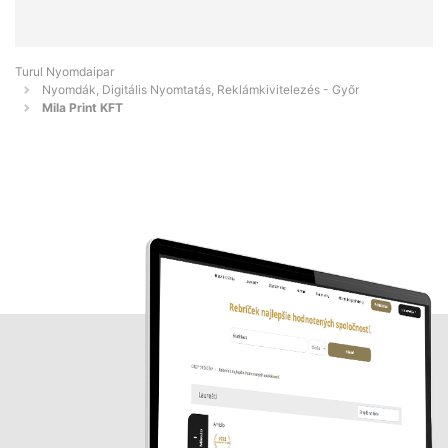
Turul Nyomdaipar
Nyomdák, Digitális Nyomtatás, Reklámkivitelezés - Győr
Mila Print KFT