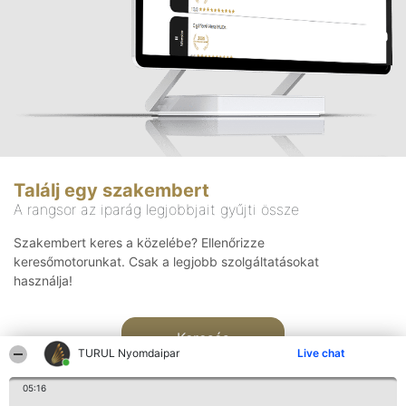
Találj egy szakembert
A rangsor az iparág legjobbjait gyűjti össze
Szakembert keres a közelébe? Ellenőrizze
keresőmotorunkat. Csak a legjobb szolgáltatásokat
használja!
Keresés
TURUL Nyomdaipar
Live chat
05:16