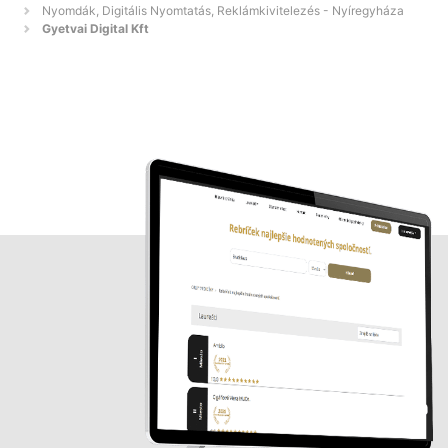
Nyomdák, Digitális Nyomtatás, Reklámkivitelezés - Nyíregyháza
Gyetvai Digital Kft