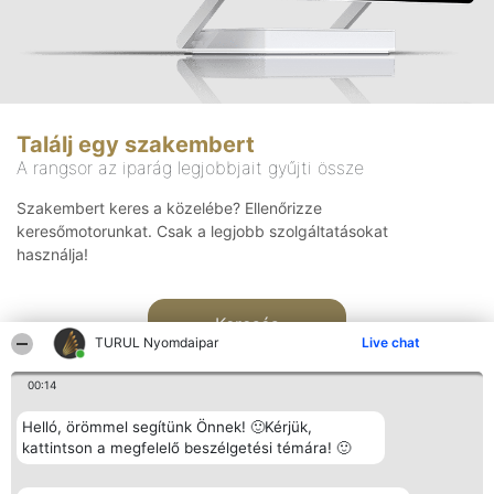
Találj egy szakembert
A rangsor az iparág legjobbjait gyűjti össze
Szakembert keres a közelébe? Ellenőrizze
keresőmotorunkat. Csak a legjobb szolgáltatásokat
használja!
Keresés
TURUL Nyomdaipar
Live chat
00:14
Helló, örömmel segítünk Önnek! 🙂Kérjük,
kattintson a megfelelő beszélgetési témára! 🙂
Rangsorszervező
Népszavazás
Elérhetőség