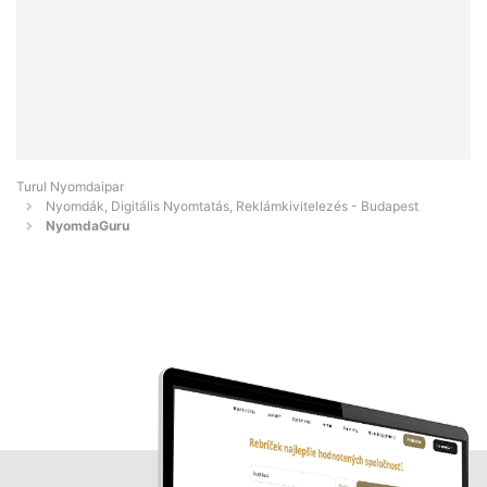
Turul Nyomdaipar
Nyomdák, Digitális Nyomtatás, Reklámkivitelezés - Budapest
NyomdaGuru