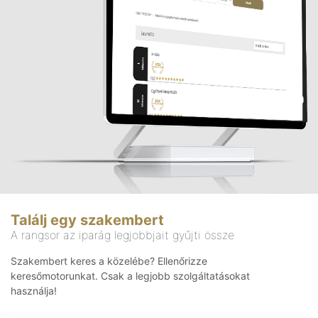
Találj egy szakembert
A rangsor az iparág legjobbjait gyűjti össze
Szakembert keres a közelébe? Ellenőrizze
keresőmotorunkat. Csak a legjobb szolgáltatásokat
használja!