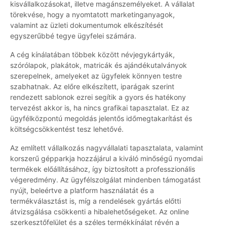
kisvállalkozásokat, illetve magánszemélyeket. A vállalat
törekvése, hogy a nyomtatott marketinganyagok,
valamint az üzleti dokumentumok elkészítését
egyszerűbbé tegye ügyfelei számára.
A cég kínálatában többek között névjegykártyák,
szórólapok, plakátok, matricák és ajándékutalványok
szerepelnek, amelyeket az ügyfelek könnyen testre
szabhatnak. Az előre elkészített, iparágak szerint
rendezett sablonok ezrei segítik a gyors és hatékony
tervezést akkor is, ha nincs grafikai tapasztalat. Ez az
ügyfélközpontú megoldás jelentős időmegtakarítást és
költségcsökkentést tesz lehetővé.
Az említett vállalkozás nagyvállalati tapasztalata, valamint
korszerű gépparkja hozzájárul a kiváló minőségű nyomdai
termékek előállításához, így biztosított a professzionális
végeredmény. Az ügyfélszolgálat mindenben támogatást
nyújt, beleértve a platform használatát és a
termékválasztást is, míg a rendelések gyártás előtti
átvizsgálása csökkenti a hibalehetőségeket. Az online
szerkesztőfelület és a széles termékkínálat révén a