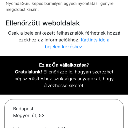
NyomdaGuru képes bármilyen egyedi nyomtatási igényre
megoldást kínálni.
Ellenőrzött weboldalak
Csak a bejelentkezett felhasználók férhetnek hozzá
ezekhez az információkhoz.
Kattints ide a
bejelentkezéshez.
Ez az Ön vállalkozása
?
Gratulálunk!
Ellenőrizze le, hogyan szerezhet
népszerűsítéshez szükséges anyagokat, hogy
élvezhesse sikerét.
Budapest
Megyeri út, 53