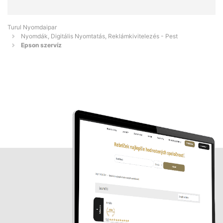
Turul Nyomdaipar
Nyomdák, Digitális Nyomtatás, Reklámkivitelezés - Pest
Epson szervíz