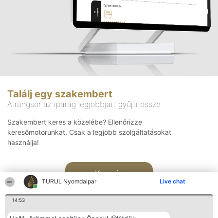
Találj egy szakembert
A rangsor az iparág legjobbjait gyűjti össze
Szakembert keres a közelébe? Ellenőrizze
keresőmotorunkat. Csak a legjobb szolgáltatásokat
használja!
Keresés
TURUL Nyomdaipar
Live chat
14:53