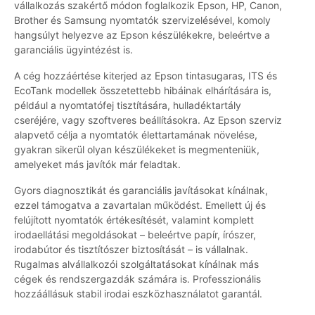
vállalkozás szakértő módon foglalkozik Epson, HP, Canon,
Brother és Samsung nyomtatók szervizelésével, komoly
hangsúlyt helyezve az Epson készülékekre, beleértve a
garanciális ügyintézést is.
A cég hozzáértése kiterjed az Epson tintasugaras, ITS és
EcoTank modellek összetettebb hibáinak elhárítására is,
például a nyomtatófej tisztítására, hulladéktartály
cseréjére, vagy szoftveres beállításokra. Az Epson szerviz
alapvető célja a nyomtatók élettartamának növelése,
gyakran sikerül olyan készülékeket is megmenteniük,
amelyeket más javítók már feladtak.
Gyors diagnosztikát és garanciális javításokat kínálnak,
ezzel támogatva a zavartalan működést. Emellett új és
felújított nyomtatók értékesítését, valamint komplett
irodaellátási megoldásokat – beleértve papír, írószer,
irodabútor és tisztítószer biztosítását – is vállalnak.
Rugalmas alvállalkozói szolgáltatásokat kínálnak más
cégek és rendszergazdák számára is. Professzionális
hozzáállásuk stabil irodai eszközhasználatot garantál.