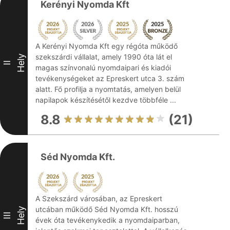
Kerényi Nyomda Kft
A Kerényi Nyomda Kft egy régóta működő
szekszárdi vállalat, amely 1990 óta lát el
Hely
II
magas színvonalú nyomdaipari és kiadói
tevékenységeket az Epreskert utca 3. szám
alatt. Fő profilja a nyomtatás, amelyen belül
napilapok készítésétől kezdve többféle ...
8.8
(21)
Séd Nyomda Kft.
A Szekszárd városában, az Epreskert
utcában működő Séd Nyomda Kft. hosszú
Hely
III
évek óta tevékenykedik a nyomdaiparban,