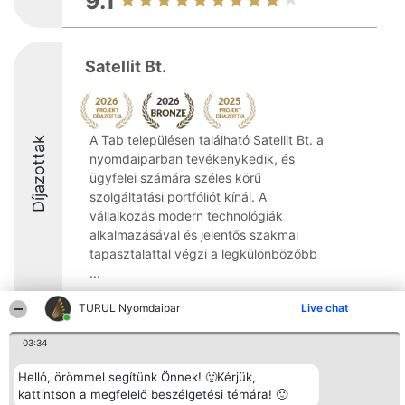
9.1
Satellit Bt.
A Tab településen található Satellit Bt. a
Díjazottak
nyomdaiparban tevékenykedik, és
ügyfelei számára széles körű
szolgáltatási portfóliót kínál. A
vállalkozás modern technológiák
alkalmazásával és jelentős szakmai
tapasztalattal végzi a legkülönbözőbb
...
8.6
TURUL Nyomdaipar
Live chat
03:34
Rangsorszervező
Népszavazás
Elérhetőség
Helló, örömmel segítünk Önnek! 🙂Kérjük,
SC Beautiful Company S.R.L.
Nyertesek
Elérhetőség
kattintson a megfelelő beszélgetési témára! 🙂
Bulevardul Aleea Timișul De
Az összes