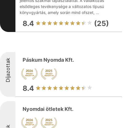
jelentős szakmai tapasztalattal. A vállalkozás
elsődleges tevékenysége a változatos típusú
könyvgyártás, amely során mind ofszet, ...
8.4
(25)
Páskum Nyomda Kft.
Díjazottak
8.4
Nyomdai ötletek Kft.