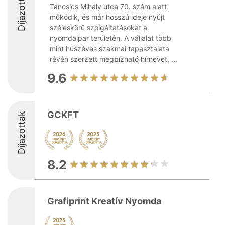
Díjazottak
Táncsics Mihály utca 70. szám alatt
működik, és már hosszú ideje nyújt
széleskörű szolgáltatásokat a
nyomdaipar területén. A vállalat több
mint húszéves szakmai tapasztalata
révén szerzett megbízható hírnevet, ...
9.6
GCKFT
Díjazottak
8.2
Grafiprint Kreatív Nyomda