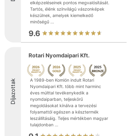
elképzeléseinek pontos megvalósítását.
Tartós, élénk színvilágú vászonképek
készülnek, amelyek kiemelkedő
minőségű ...
9.6
Rotari Nyomdaipari Kft.
A 1989-ben Komlón indult Rotari
Díjazottak
Nyomdaipari Kft. több mint harminc
éves múlttal tevékenykedik a
nyomdaiparban, teljeskörű
megoldásokat kínálva a tervezési
folyamattól egészen a késztermék
leszállításáig. Teljes mértékben magyar
tulajdonban ...