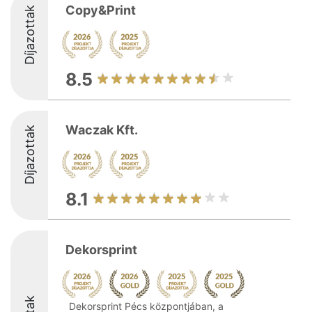
Copy&Print
Díjazottak
8.5
Waczak Kft.
Díjazottak
8.1
Dekorsprint
Dekorsprint Pécs központjában, a